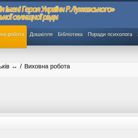
на робота
Дошкілля
Бібліотека
Поради психолога
ьків ↔
/
Виховна робота