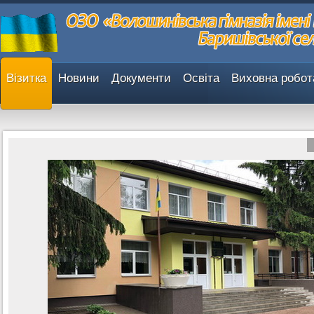
Візитка
Новини
Документи
Освіта
Виховна робот