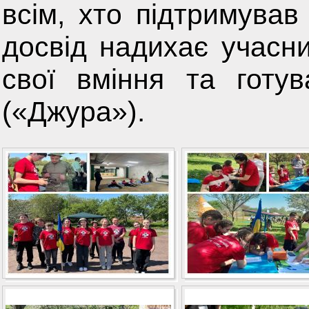
всім, хто підтримува
досвід надихає учасн
свої вміння та готу
(«Джура»).