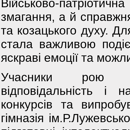
Військово-патріотичн
змагання, а й справжн
та козацького духу. Дл
стала важливою подіє
яскраві емоції та можли
Учасники рою про
відповідальність і 
конкурсів та випроб
гімназія ім.Р.Лужевськ