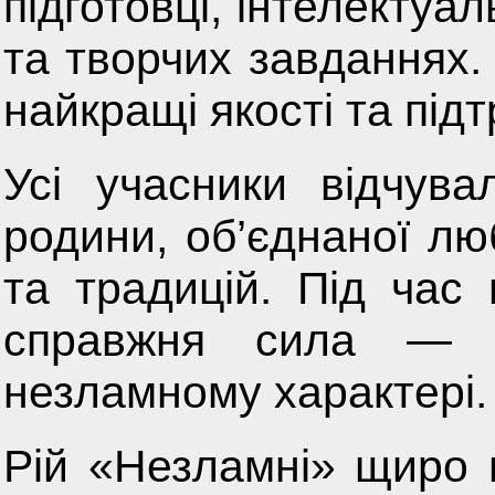
підготовці, інтелектуа
та творчих завданнях.
найкращі якості та під
Усі учасники відчув
родини, об’єднаної люб
та традицій. Під час
справжня сила — у
незламному характері.
Рій «Незламні» щиро 