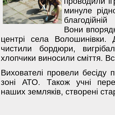
проводили іг
минуле рідн
благодійній
Вони впоряд
центрі села Волошинівки. Д
чистили бордюри, вигріба
хлопчики виносили сміття. Вс
Вихователі провели бесіду 
зоні АТО. Також учні пере
наших земляків, створені ст