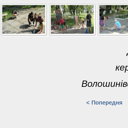
ке
Волошинівс
< Попередня