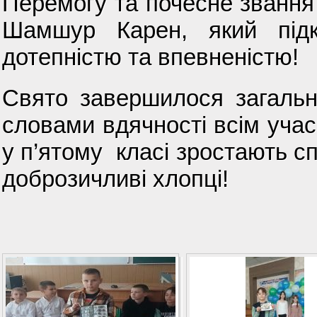
Перемогу та почесне звання 
Шамшур Карен, який підк
дотепністю та впевненістю!
Свято завершилося загальн
словами вдячності всім учас
у п’ятому класі зростають сп
доброзичливі хлопці!