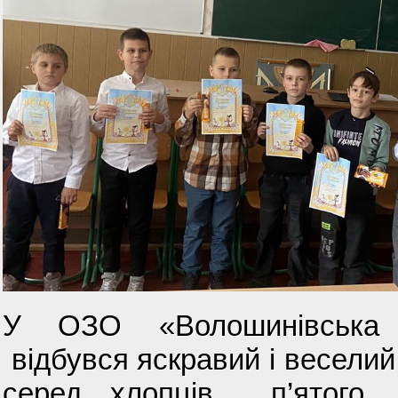
У ОЗО «Волошинівська гі
відбувся яскравий і веселий 
серед хлопців п’ятого 