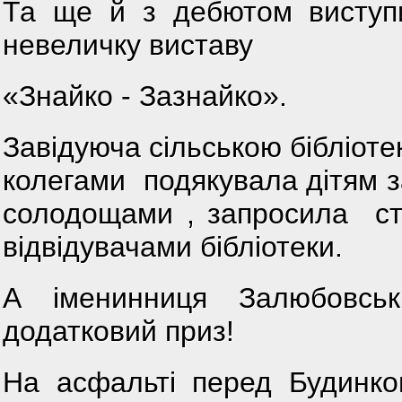
Та ще й з дебютом виступи
невеличку виставу
«Знайко - Зазнайко».
Завідуюча сільською бібліоте
колегами подякувала дітям з
солодощами , запросила ст
відвідувачами бібліотеки.
А іменинниця Залюбовс
додатковий приз!
На асфальті перед Будинко