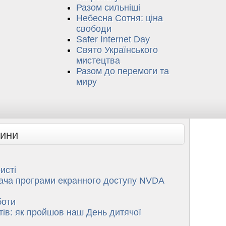
Разом сильніші
Небесна Сотня: ціна
свободи
Safer Internet Day
Свято Українського
мистецтва
Разом до перемоги та
миру
вини
исті
вача програми екранного доступу NVDA
боти
ів: як пройшов наш День дитячої