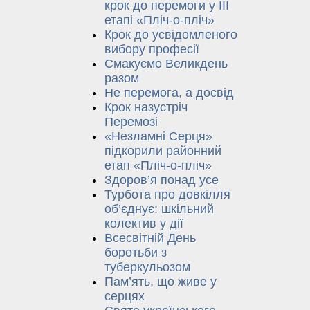
крок до перемоги у ІІІ
етапі «Пліч-о-пліч»
Крок до усвідомленого
вибору професії
Смакуємо Великдень
разом
Не перемога, а досвід
Крок назустріч
Перемозі
«Незламні Серця»
підкорили районний
етап «Пліч-о-пліч»
Здоров’я понад усе
Турбота про довкілля
об’єднує: шкільний
колектив у дії
Всесвітній День
боротьби з
туберкульозом
Пам’ять, що живе у
серцях