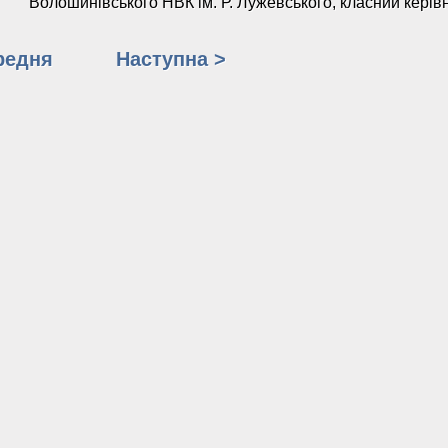
Волошинівського НВК
ім. Р. Лужевського, класний керів
редня
Наступна >