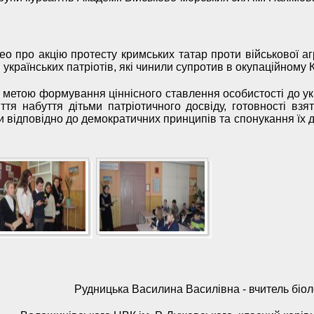
о про акцію протесту кримських татар проти військової агре
країнських патріотів, які чинили супротив в окупаційному 
з метою формування ціннісного ставлення особистості до ук
ття набуття дітьми патріотичного досвіду, готовності взя
ти відповідно до демократичних принципів та спонукання їх 
Рудницька Василина Василівна - вчитель біолог