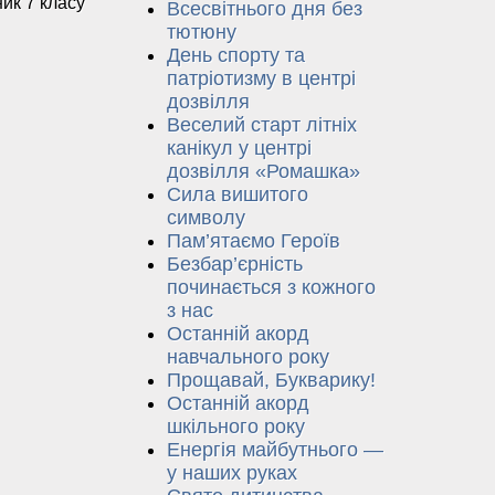
ник 7 класу
Всесвітнього дня без
тютюну
День спорту та
патріотизму в центрі
дозвілля
Веселий старт літніх
канікул у центрі
дозвілля «Ромашка»
Сила вишитого
символу
Пам’ятаємо Героїв
Безбар’єрність
починається з кожного
з нас
Останній акорд
навчального року
Прощавай, Букварику!
Останній акорд
шкільного року
Енергія майбутнього —
у наших руках