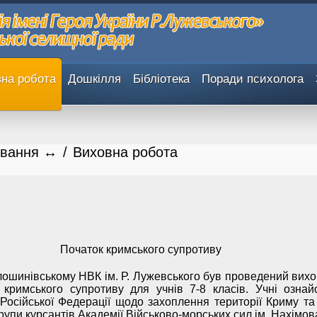
на робота
Дошкілля
Бібліотека
Поради психолога
овання ↔
/
Виховна робота
Початок кримського супротиву
лошинівському НВК ім. Р. Лужевського був проведений вихо
 кримського супротиву для учнів 7-8 класів. Учні озна
 Російської Федерації щодо захоплення території Криму та
упи курсантів Академії Військово-морських сил ім. Нахімов