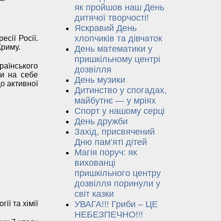
як пройшов наш День
дитячої творчості!
Яскравий День
хлопчиків та дівчаток
сії Росії.
Криму.
День математики у
пришкільному центрі
раїнського
дозвілля
ти на себе
День музики
до активної
Дитинство у спогадах,
майбутнє — у мріях
Спорт у нашому серці
День дружби
Захід, присвячений
Дню пам’яті дітей
Магія поруч: як
вихованці
пришкільного центру
дозвілля поринули у
світ казки
ії та хімії
УВАГА!!! Гриби – ЦЕ
НЕБЕЗПЕЧНО!!!