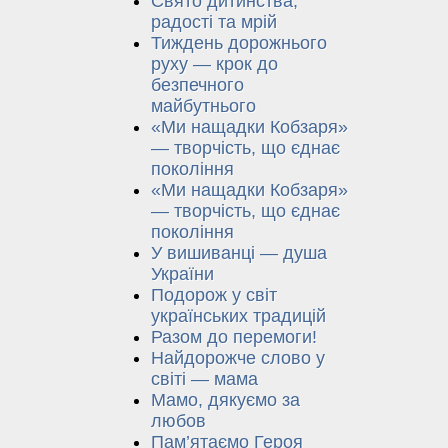
Свято дитинства,
радості та мрій
Тиждень дорожнього
руху — крок до
безпечного
майбутнього
«Ми нащадки Кобзаря»
— творчість, що єднає
покоління
«Ми нащадки Кобзаря»
— творчість, що єднає
покоління
У вишиванці — душа
України
Подорож у світ
українських традицій
Разом до перемоги!
Найдорожче слово у
світі — мама
Мамо, дякуємо за
любов
Пам’ятаємо Героя