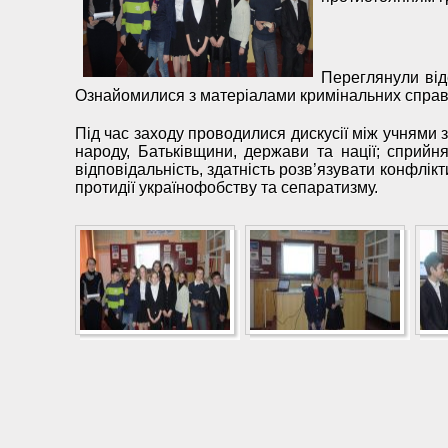
Переглянули віде
Ознайомилися з матеріалами кримінальних справ у
Під час заходу проводилися дискусії між учнями 
народу, Батьківщини, держави та нації; сприйня
відповідальність, здатність розв’язувати конфлік
протидії українофобству та сепаратизму.