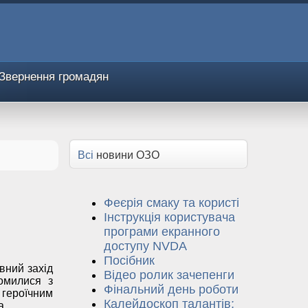
Звернення громадян
Всі
новини ОЗО
Феєрія смаку та користі
Інструкція користувача
програми екранного
доступу NVDA
Посібник
вний захід
Відео ролик зачепенги
йомилися з
Фінальний день роботи
 героїчним
Калейдоскоп талантів:
а.