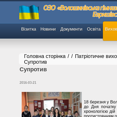
Візитка
Новини
Документи
Освіта
Вихов
Головна сторінка
/
/
Патріотичне вих
Супротив
Супротив
2016-03-21
18 березня у Во
до Дня початку
хронологією дій
протистоянням гр