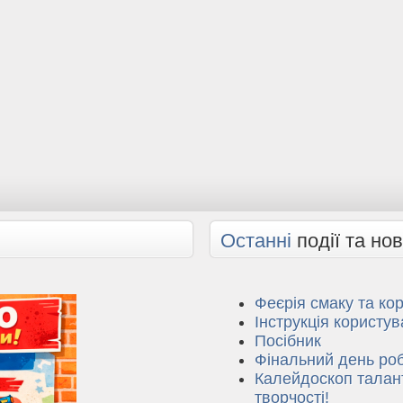
Останні
події та но
Феєрія смаку та кор
Інструкція користу
Посібник
Фінальний день ро
Калейдоскоп талант
творчості!