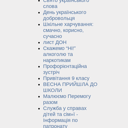
Свято українського
слова
День українського
добровольця
Шкільне харчування:
смачно, корисно,
сучасно
лист ДОН
Скажемо “Ні!”
алкоголю та
наркотикам
Профорієнтаційна
зустріч
Привітання 9 класу
ВЕСНА ПРИЙШЛА ДО
ШКОЛИ
Малюємо Перемогу
разом
Служба у справах
дітей та сім»ї -
Інформація по
патронату